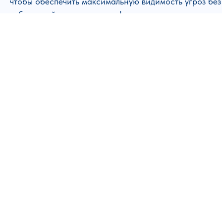
чтобы обеспечить максимальную видимость угроз без
избыточной нагрузки на инфраструктуру.
Запуск и оптимизация
Оптимизируем правила, снижаем уровень ложных
срабатываний и настраиваем приоритеты
реагирования, чтобы система работала
предсказуемо и эффективно.
Крайон — ваш интегратор по
защите корпоративной почты
Крайон помогает выстроить
управляемую и
устойчивую систему защиты конечных