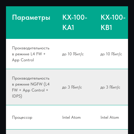
Параметры
KX-100-
KX-100-
KA1
KB1
Производительность
в режиме L4 FW +
до 10 Гбит/с
до 10 Гбит/с
App Control
Производительность
в режиме NGFW (L4
до 3 Гбит/с
до 3 Гбит/с
FW + App Control +
IDPS)
Процессор
Intel Atom
Intel Atom