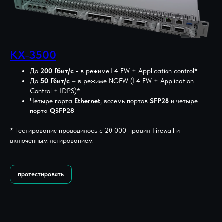
KX-3500
До
200 Гбит/с -
в режиме L4 FW + Application control*
До
50 Гбит/с
– в режиме NGFW (L4 FW + Application
Control + IDPS)*
Четыре порта
Ethernet
, восемь портов
SFP28
и четыре
порта
QSFP28
* Тестирование проводилось с 20 000 правил Firewall и
включенным логированием
протестировать