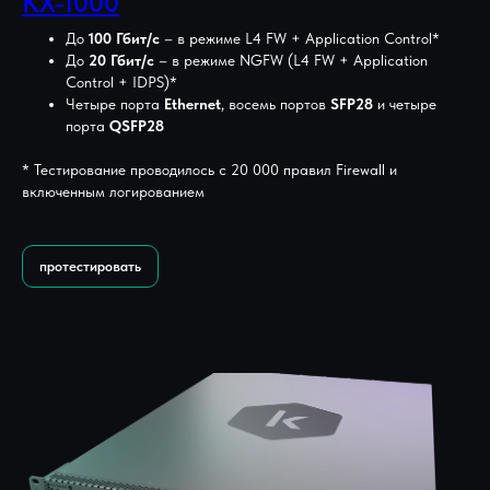
KX-1000
До
100 Гбит/с
– в режиме L4 FW + Application Control*
До
20 Гбит/с
– в режиме NGFW (L4 FW + Application
Control + IDPS)*
Четыре порта
Ethernet
, восемь портов
SFP28
и четыре
порта
QSFP28
* Тестирование проводилось с 20 000 правил Firewall и
включенным логированием
протестировать