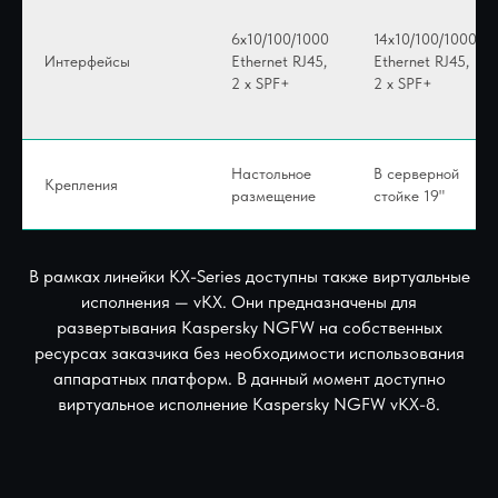
6x10/100/1000
14x10/100/1000
Интерфейсы
Ethernet RJ45,
Ethernet RJ45,
2 x SPF+
2 x SPF+
Настольное
В серверной
Крепления
размещение
стойке 19"
В рамках линейки KX-Series доступны также виртуальные
исполнения — vKX. Они предназначены для
развертывания Kaspersky NGFW на собственных
ресурсах заказчика без необходимости использования
аппаратных платформ. В данный момент доступно
виртуальное исполнение Kaspersky NGFW vKX-8.