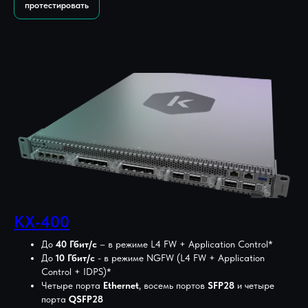
протестировать
KX-400
До
40 Гбит/с
– в режиме L4 FW + Application Control*
До
10 Гбит/с
- в режиме NGFW (L4 FW + Application
Control + IDPS)*
Четыре порта
Ethernet
, восемь портов
SFP28
и четыре
порта
QSFP28