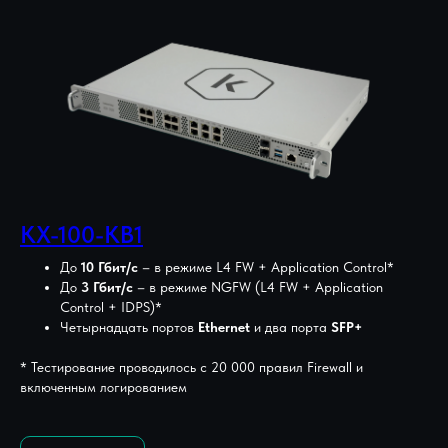
KX-100-KB1
До
10 Гбит/с
– в режиме L4 FW + Application Control*
До
3 Гбит/с
– в режиме NGFW (L4 FW + Application
Control + IDPS)*
Четырнадцать портов
Ethernet
и два порта
SFP+
* Тестирование проводилось с 20 000 правил Firewall и
включенным логированием