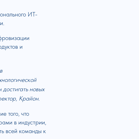
ионального ИТ-
и.
ифровизации
дуктов и
в
хнологической
 достигать новых
ектор, Крайон.
е того, что
рами в индустрии,
ть всей команды к