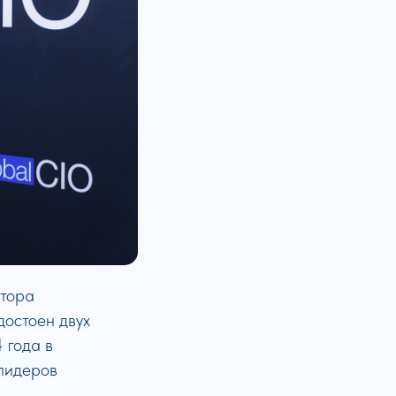
атора
достоен двух
 года в
лидеров