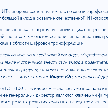
 ИТ-лидеров» состоит из тех, кто по мнениюпрофесс
 большой вклад в развитие отечественной ИТ-отрасл
я признанным экспертом, возглавляющим процесс ц
ий значительным опытом создания инновационных про
тами в области цифровой трансформации.
е только мне, но и всей нашей команде. Мыработаем 
м темпе и стремимся внести свой вклад в развитиете
оставлять продукты, которые помогают нашимклиентам
бизнесе." - комментирует
Вадим Юн,
генеральный дир
е «ТОП-100 ИТ-лидеров» — это заслуженное признани
и её генеральный директор являются ключевыми фигу
ая стратегия развития компания, целеустремлённос