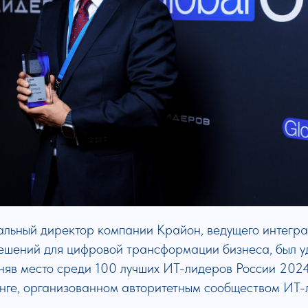
ральный директор компании Крайон, ведущего интегр
ешений для цифровой трансформации бизнеса, был у
няв место среди 100 лучших ИТ-лидеров России 2024
нге, организованном авторитетным сообществом ИТ-