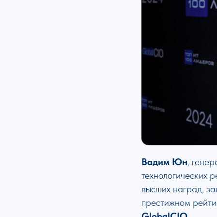
Вадим Юн
, гене
технологических р
высших наград, за
престижном рейти
GlobalCIO
.