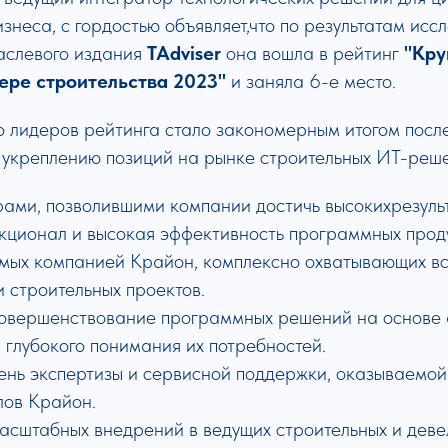
неса, с гордостью объявляет,что по результатам исс
раслевого издания
TAdviser
она вошла в рейтинг
"Кру
ере строительства 2023"
и заняла 6-е место.
о лидеров рейтинга стало закономерным итогом посл
 укреплению позиций на рынке строительных ИТ-реш
ми, позволившими компании достичь высокихрезульта
ционал и высокая эффективность программных проду
мых компанией Крайон, комплексно охватывающих вс
 строительных проектов.
овершенствование программных решений на основе 
 глубокого понимания их потребностей.
ень экспертизы и сервисной поддержки, оказываемо
ов Крайон.
асштабных внедрений в ведущих строительных и деве