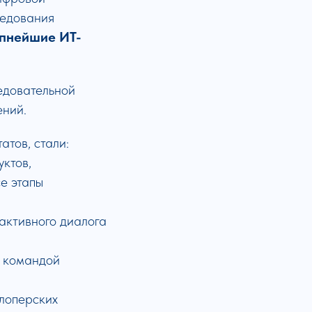
ледования
пнейшие ИТ-
едовательной
ений.
тов, стали:
ктов,
е этапы
активного диалога
й командой
лоперских