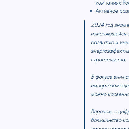
компаниях Ро
Активное раз
2024 год знаме
изменяющейся э
развитию и инн
энергоэффектив
строительства.
В фокусе внима
импортозамещен
можно косвенно
Впрочем, с циф
большинство ко
данное направл