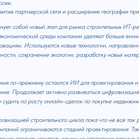
ссии.
витие партнерской сети и расширение географии при
нует собой новый этап для рынка строительных ИТ-ре
кономической среды компании уделяют больше вним
овациям. Используются новые технологии, направлен
ности, сохранение экологии, разработку новых мате
ния по-прежнему остаются ИИ для проектирования и 
ие. Продолжает активно развиваться цифровизация
 судить по росту онлайн-сделок по покупке недвижим
ровизацией строительного цикла пока что не все так 
мпаний ограничиваются стадией проектирования. Та
ение следует наметить одним из следующих важных э